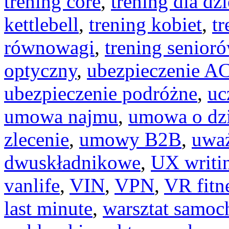
trening core
,
trening dla dzi
kettlebell
,
trening kobiet
,
tr
równowagi
,
trening senior
optyczny
,
ubezpieczenie A
ubezpieczenie podróżne
,
uc
umowa najmu
,
umowa o dz
zlecenie
,
umowy B2B
,
uwa
dwuskładnikowe
,
UX writi
vanlife
,
VIN
,
VPN
,
VR fitn
last minute
,
warsztat samo