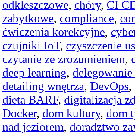
odkleszczowe
,
chóry
,
CI C
zabytkowe
,
compliance
,
con
ćwiczenia korekcyjne
,
cybe
czujniki IoT
,
czyszczenie u
czytanie ze zrozumieniem
,
deep learning
,
delegowanie
detailing wnętrza
,
DevOps
,
dieta BARF
,
digitalizacja z
Docker
,
dom kultury
,
dom t
nad jeziorem
,
doradztwo z