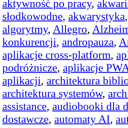
aktywność po pracy
,
akwar
słodkowodne
,
akwarystyka
algorytmy
,
Allegro
,
Alzhei
konkurencji
,
andropauza
,
A
aplikacje cross-platform
,
ap
podróżnicze
,
aplikacje PW
aplikacji
,
architektura bibli
architektura systemów
,
arch
assistance
,
audiobooki dla d
dostawcze
,
automaty AI
,
au