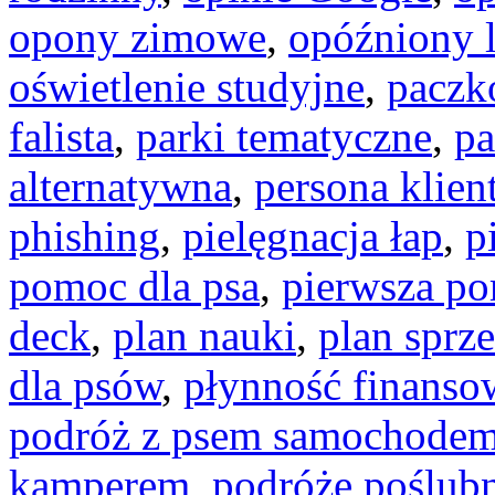
opony zimowe
,
opóźniony l
oświetlenie studyjne
,
paczk
falista
,
parki tematyczne
,
pa
alternatywna
,
persona klien
phishing
,
pielęgnacja łap
,
p
pomoc dla psa
,
pierwsza p
deck
,
plan nauki
,
plan sprz
dla psów
,
płynność finanso
podróż z psem samochode
kamperem
,
podróże poślub