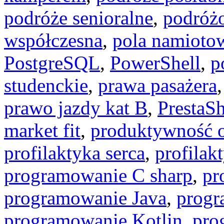
podróże senioralne
,
podróż
współczesna
,
pola namioto
PostgreSQL
,
PowerShell
,
p
studenckie
,
prawa pasażera
prawo jazdy kat B
,
PrestaS
market fit
,
produktywność o
profilaktyka serca
,
profilak
programowanie C sharp
,
pr
programowanie Java
,
progr
programowanie Kotlin
,
pro