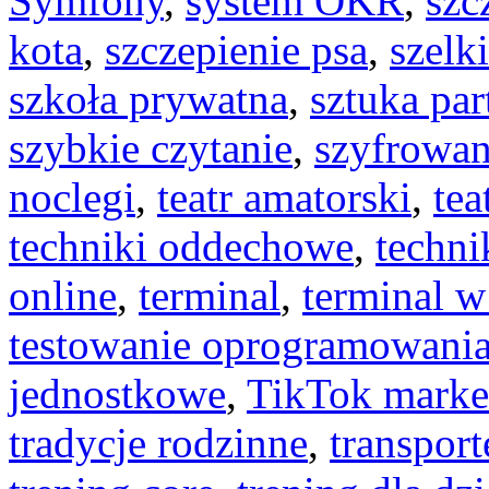
Symfony
,
system OKR
,
szc
kota
,
szczepienie psa
,
szelki
szkoła prywatna
,
sztuka pa
szybkie czytanie
,
szyfrowan
noclegi
,
teatr amatorski
,
tea
techniki oddechowe
,
techni
online
,
terminal
,
terminal w
testowanie oprogramowani
jednostkowe
,
TikTok marke
tradycje rodzinne
,
transport