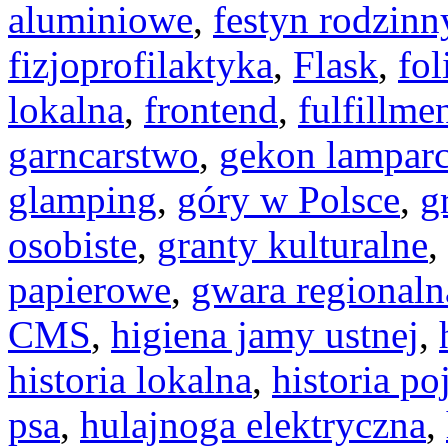
aluminiowe
,
festyn rodzinn
fizjoprofilaktyka
,
Flask
,
fol
lokalna
,
frontend
,
fulfillme
garncarstwo
,
gekon lamparc
glamping
,
góry w Polsce
,
g
osobiste
,
granty kulturalne
,
papierowe
,
gwara regionaln
CMS
,
higiena jamy ustnej
,
historia lokalna
,
historia po
psa
,
hulajnoga elektryczna
,