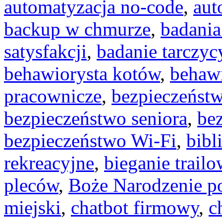
automatyzacja no-code
,
aut
backup w chmurze
,
badania
satysfakcji
,
badanie tarczyc
behawiorysta kotów
,
behaw
pracownicze
,
bezpieczeńst
bezpieczeństwo seniora
,
be
bezpieczeństwo Wi-Fi
,
bibl
rekreacyjne
,
bieganie trail
pleców
,
Boże Narodzenie 
miejski
,
chatbot firmowy
,
c