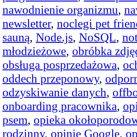
nawodnienie organizmu
,
na
newsletter
,
noclegi pet frien
sauną
,
Node.js
,
NoSQL
,
not
młodzieżowe
,
obróbka zdję
obsługa posprzedażowa
,
oc
oddech przeponowy
,
odpor
odzyskiwanie danych
,
offb
onboarding pracownika
,
op
psem
,
opieka okołoporodo
rodzinny
,
opinie Google
,
op