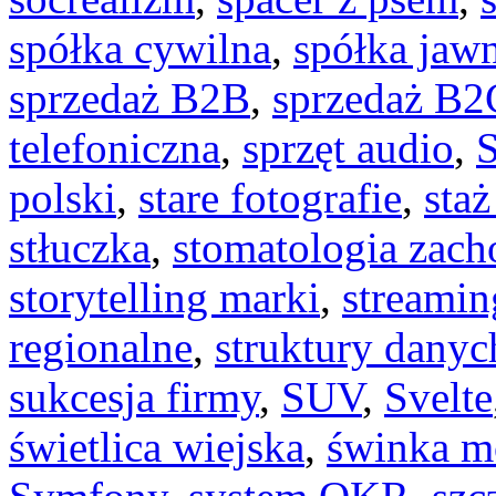
spółka cywilna
,
spółka jaw
sprzedaż B2B
,
sprzedaż B2
telefoniczna
,
sprzęt audio
,
polski
,
stare fotografie
,
sta
stłuczka
,
stomatologia zac
storytelling marki
,
streamin
regionalne
,
struktury danyc
sukcesja firmy
,
SUV
,
Svelte
świetlica wiejska
,
świnka m