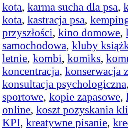
kota
,
karma sucha dla psa
,
k
kota
,
kastracja psa
,
kemping
przyszłości
,
kino domowe
,
samochodowa
,
kluby książk
letnie
,
kombi
,
komiks
,
komu
koncentracja
,
konserwacja 
konsultacja psychologiczna
sportowe
,
kopie zapasowe
,
online
,
koszt pozyskania kl
KPI
,
kreatywne pisanie
,
kre