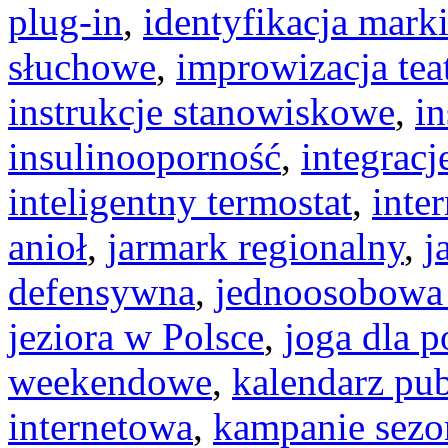
plug-in
,
identyfikacja mark
słuchowe
,
improwizacja tea
instrukcje stanowiskowe
,
i
insulinooporność
,
integracj
inteligentny termostat
,
inter
anioł
,
jarmark regionalny
,
j
defensywna
,
jednoosobowa 
jeziora w Polsce
,
joga dla 
weekendowe
,
kalendarz pub
internetowa
,
kampanie sez