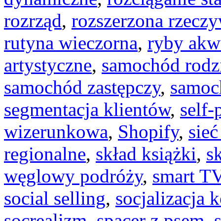
rozrząd
,
rozszerzona rzeczy
rutyna wieczorna
,
ryby akw
artystyczne
,
samochód rodz
samochód zastępczy
,
samoc
segmentacja klientów
,
self-
wizerunkowa
,
Shopify
,
sie
regionalne
,
skład książki
,
s
węglowy podróży
,
smart T
social selling
,
socjalizacja k
socrealizm
,
spacer z psem
,