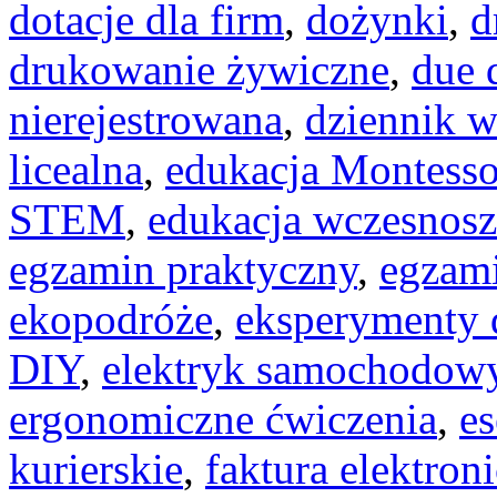
dotacje dla firm
,
dożynki
,
d
drukowanie żywiczne
,
due 
nierejestrowana
,
dziennik w
licealna
,
edukacja Montesso
STEM
,
edukacja wczesnos
egzamin praktyczny
,
egzami
ekopodróże
,
eksperymenty d
DIY
,
elektryk samochodow
ergonomiczne ćwiczenia
,
es
kurierskie
,
faktura elektron