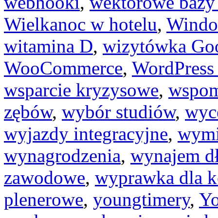
webhooki
,
wektorowe bazy
Wielkanoc w hotelu
,
Windo
witamina D
,
wizytówka Go
WooCommerce
,
WordPress
wsparcie kryzysowe
,
wspom
zębów
,
wybór studiów
,
wyc
wyjazdy integracyjne
,
wymi
wynagrodzenia
,
wynajem d
zawodowe
,
wyprawka dla k
plenerowe
,
youngtimery
,
Yo