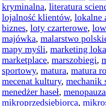
kryminalna
,
literatura scien
lojalność klientów
,
lokalne 
biznes
,
loty czarterowe
,
low
majówka
,
malarstwo polski
mapy myśli
,
marketing loka
marketplace
,
marszobiegi
,
m
sportowy
,
matura
,
matura r
mecenat kultury
,
mechanik
menedżer haseł
,
menopauza
mikroprzedsiębiorca
,
mikro