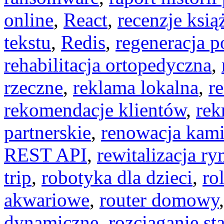
online
,
React
,
recenzje ksią
tekstu
,
Redis
,
regeneracja p
rehabilitacja ortopedyczna
,
rzeczne
,
reklama lokalna
,
r
rekomendacje klientów
,
rek
partnerskie
,
renowacja kami
REST API
,
rewitalizacja ry
trip
,
robotyka dla dzieci
,
ro
akwariowe
,
router domowy
dynamiczne
,
rozciąganie st