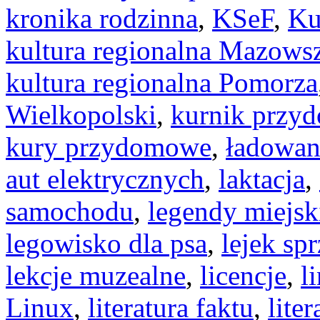
kronika rodzinna
,
KSeF
,
Ku
kultura regionalna Mazows
kultura regionalna Pomorza
Wielkopolski
,
kurnik przy
kury przydomowe
,
ładowan
aut elektrycznych
,
laktacja
,
samochodu
,
legendy miejsk
legowisko dla psa
,
lejek sp
lekcje muzealne
,
licencje
,
l
Linux
,
literatura faktu
,
liter