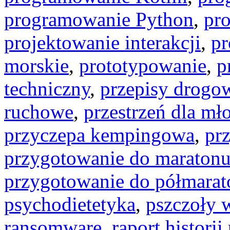
programowanie Python
,
pr
projektowanie interakcji
,
pr
morskie
,
prototypowanie
,
p
techniczny
,
przepisy drogo
ruchowe
,
przestrzeń dla mł
przyczepa kempingowa
,
pr
przygotowanie do maraton
przygotowanie do półmara
psychodietetyka
,
pszczoły 
ransomware
,
raport historii