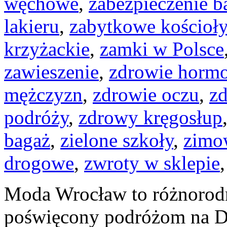
węchowe
,
zabezpieczenie b
lakieru
,
zabytkowe kościoły
krzyżackie
,
zamki w Polsce
zawieszenie
,
zdrowie horm
mężczyzn
,
zdrowie oczu
,
zd
podróży
,
zdrowy kręgosłup
bagaż
,
zielone szkoły
,
zimow
drogowe
,
zwroty w sklepie
Moda Wrocław to różnorodn
poświęcony podróżom na D