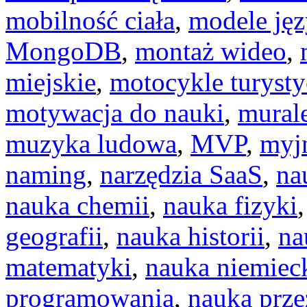
mobilność ciała
,
modele ję
MongoDB
,
montaż wideo
,
miejskie
,
motocykle turyst
motywacja do nauki
,
murale
muzyka ludowa
,
MVP
,
myj
naming
,
narzędzia SaaS
,
na
nauka chemii
,
nauka fizyki
geografii
,
nauka historii
,
na
matematyki
,
nauka niemiec
programowania
,
nauka prz